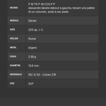
P M TR P IIII COS P P
Alexandre Sévère debout à gauche, tenant une patère
REVERS
et un volumen, autel à ses pieds
Denier
MODULE
225 ap. J.-C.
DATE
Rome
ATELIER
Argent
MÉTAL
2.69 g
POIDS
19.8 mm
DIAMÈTRE
RIC IV 50 – Cohen 276
RÉFÉRENCE
SUP
ÉTAT