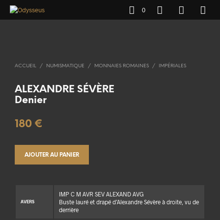
0
ACCUEIL
/
NUMISMATIQUE
/
MONNAIES ROMAINES
/
IMPÉRIALES
ALEXANDRE SÉVÈRE
Denier
180
€
AJOUTER AU PANIER
IMP C M AVR SEV ALEXAND AVG
Buste lauré et drapé d’Alexandre Sévère à droite, vu de
AVERS
derrière