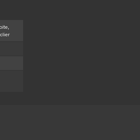
oite,
clier