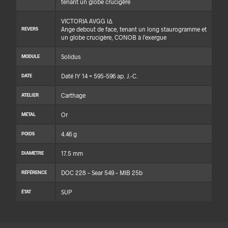
tenant un globe crucigère
VICTORIA AVGG ΙΔ
Ange debout de face, tenant un long staurogramme et
REVERS
un globe crucigère, CONOB à l’exergue
Solidus
MODULE
Daté IY 14 = 595-596 ap. J.-C.
DATE
Carthage
ATELIER
Or
MÉTAL
4.46 g
POIDS
17.5 mm
DIAMÈTRE
DOC 228 – Sear 549 – MIB 25b
RÉFÉRENCE
SUP
ÉTAT