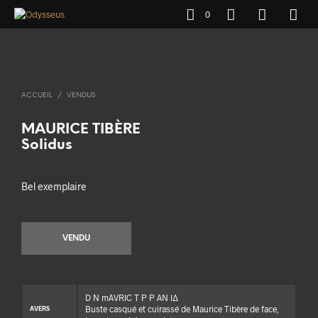
0
ACCUEIL
/
VENDUS
MAURICE TIBÈRE
Solidus
Bel exemplaire
VENDU
D N mAVRIC T P P AN ΙΔ
Buste casqué et cuirassé de Maurice Tibère de face,
AVERS