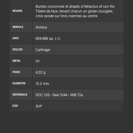
Bustes couronnés et drapés d’Héraclius et son fils
Tibère de face, tenant chacun un globe crucigère,
REVERS
croix posée sur trois marches au centre
Solidus
MODULE
659-668 ap. J.-C.
DATE
Carthage
ATELIER
Or
MÉTAL
4.22 g
POIDS
12.2 mm
DIAMÈTRE
DOC 126 – Sear 1044 – MIB 73a
RÉFÉRENCE
SUP
ÉTAT