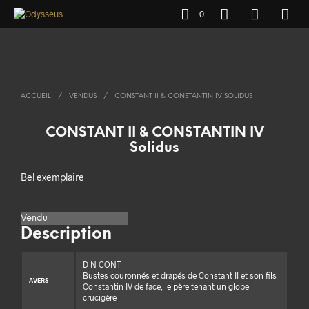
0
ACCUEIL
/
VENDUS
/
CONSTANT II & CONSTANTIN IV SOLIDUS
CONSTANT II & CONSTANTIN IV
Solidus
Bel exemplaire
Vendu
Description
D N CONT
Bustes couronnés et drapés de Constant II et son fils
AVERS
Constantin IV de face, le père tenant un globe
crucigère