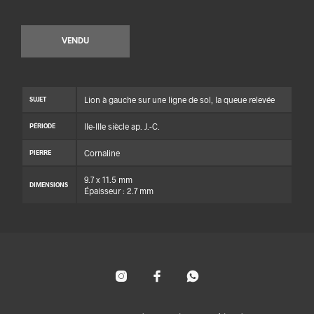
VENDU
Lion à gauche sur une ligne de sol, la queue relevée
SUJET
IIe-IIIe siècle ap. J.-C.
PÉRIODE
Cornaline
PIERRE
9.7 x 11.5 mm
DIMENSIONS
Épaisseur : 2.7 mm