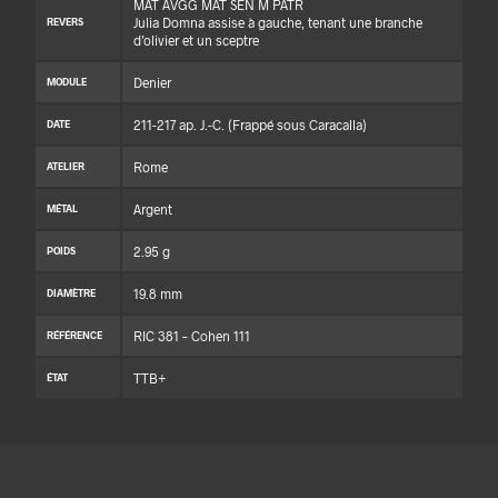
MAT AVGG MAT SEN M PATR
Julia Domna assise à gauche, tenant une branche
REVERS
d’olivier et un sceptre
Denier
MODULE
211-217 ap. J.-C. (Frappé sous Caracalla)
DATE
Rome
ATELIER
Argent
MÉTAL
2.95 g
POIDS
19.8 mm
DIAMÈTRE
RIC 381 – Cohen 111
RÉFÉRENCE
TTB+
ÉTAT