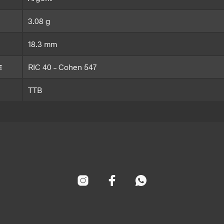
3.08 g
18.3 mm
RIC 40 – Cohen 547
E
TTB