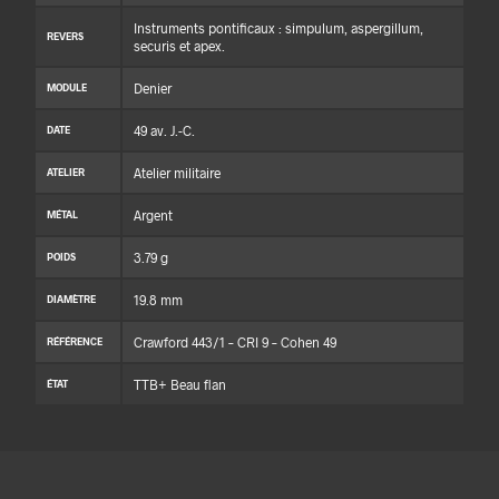
Instruments pontificaux : simpulum, aspergillum,
REVERS
securis et apex.
Denier
MODULE
49 av. J.-C.
DATE
Atelier militaire
ATELIER
Argent
MÉTAL
3.79 g
POIDS
19.8 mm
DIAMÈTRE
Crawford 443/1 – CRI 9 – Cohen 49
RÉFÉRENCE
TTB+ Beau flan
ÉTAT