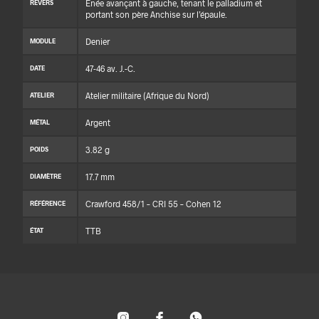
Énée avançant à gauche, tenant le palladium et
REVERS
portant son père Anchise sur l’épaule.
Denier
MODULE
47-46 av. J.-C.
DATE
Atelier militaire (Afrique du Nord)
ATELIER
Argent
MÉTAL
3.82 g
POIDS
17.7 mm
DIAMÈTRE
Crawford 458/1 – CRI 55 – Cohen 12
RÉFÉRENCE
TTB
ÉTAT