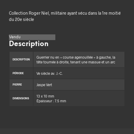
Collection Roger Niel, militaire ayant vécu dans la 1re moitié
du 20e siècle
Vendu
Description
Guerrier nu en « course agenouillée » à gauche, la
DESCRIPTION
tête tournée à droite, tenant une massue et un arc
Ve siècle av. J.-C.
PÉRIODE
Jaspe Vert
PIERRE
13 x 10 mm
DIMENSIONS
Épaisseur : 7.5 mm