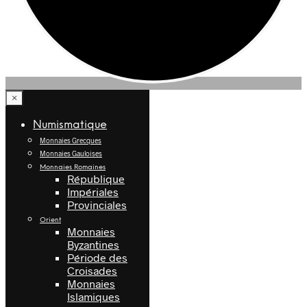
×
Numismatique
Monnaies Grecques
Monnaies Gauloises
Monnaies Romaines
République
Impériales
Provinciales
Orient
Monnaies
Byzantines
Période des
Croisades
Monnaies
Islamiques