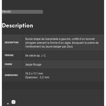
Vendu
Description
Buste drapé de Ganymède à gauche, coiffé d’un bonnet
phrygien prenant la forme d’un aigle, évoquant la scène de
DESCRIPTION
l’enlèvement du jeune berger par Zeus
IIe siècle ap. J.-C.
PÉRIODE
Jaspe Rouge
PIERRE
15.5 x 11.1 mm
DIMENSIONS
Épaisseur : 3.2 mm