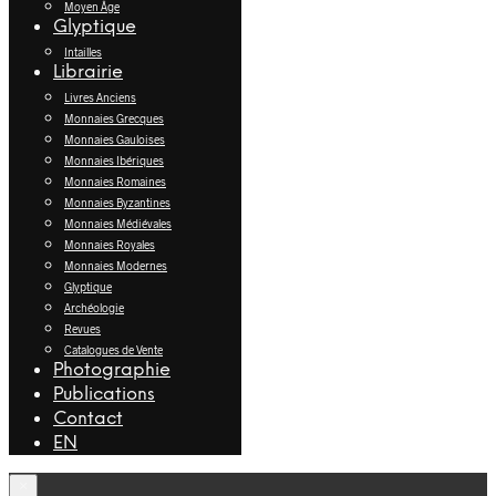
Moyen Âge
Glyptique
Intailles
Librairie
Livres Anciens
Monnaies Grecques
Monnaies Gauloises
Monnaies Ibériques
Monnaies Romaines
Monnaies Byzantines
Monnaies Médiévales
Monnaies Royales
Monnaies Modernes
Glyptique
Archéologie
Revues
Catalogues de Vente
Photographie
Publications
Contact
EN
×