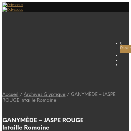
0
Panier
Accueil
/
Archives Glyptique
/
GANYMÈDE – JASPE
ROUGE Intaille Romaine
GANYMÈDE – JASPE ROUGE
Intaille Romaine