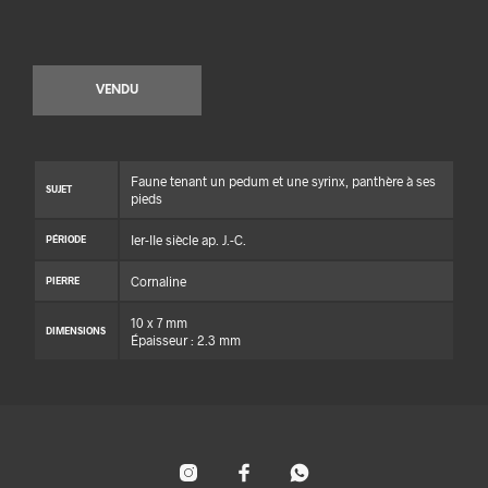
VENDU
Faune tenant un pedum et une syrinx, panthère à ses
SUJET
pieds
Ier-IIe siècle ap. J.-C.
PÉRIODE
Cornaline
PIERRE
10 x 7 mm
DIMENSIONS
Épaisseur : 2.3 mm