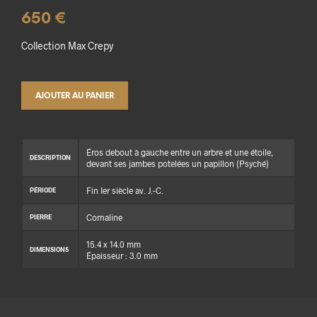
650
€
Collection Max Crepy
AJOUTER AU PANIER
Éros debout à gauche entre un arbre et une étoile,
DESCRIPTION
devant ses jambes potelées un papillon (Psyché)
Fin Ier siècle av. J.-C.
PÉRIODE
Cornaline
PIERRE
15.4 x 14.0 mm
DIMENSIONS
Épaisseur : 3.0 mm