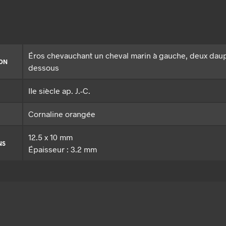
Éros chevauchant un cheval marin à gauche, deux daup
ION
dessous
IIe siècle ap. J.-C.
Cornaline orangée
12.5 x 10 mm
NS
Épaisseur : 3.2 mm