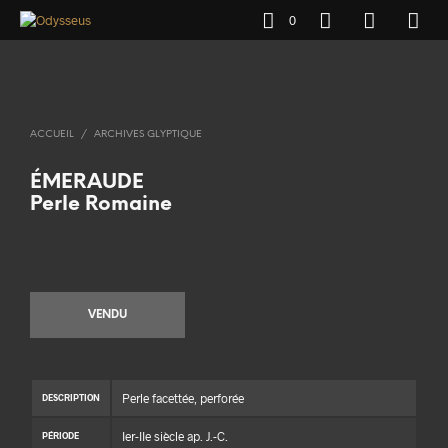
0
ACCUEIL
/
ARCHIVES GLYPTIQUE
ÉMERAUDE
Perle Romaine
VENDU
Perle facettée, perforée
DESCRIPTION
Ier-IIe siècle ap. J.-C.
PÉRIODE