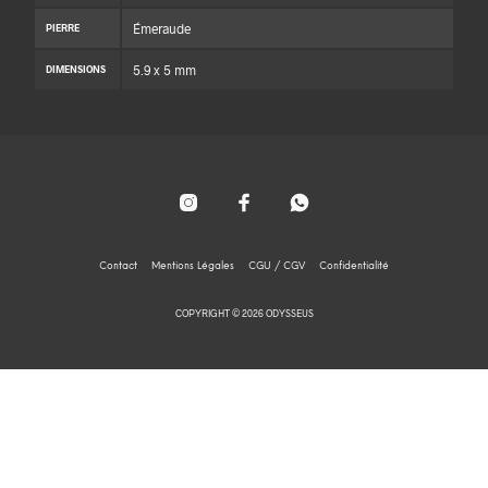
Émeraude
PIERRE
5.9 x 5 mm
DIMENSIONS
Contact
Mentions Légales
CGU / CGV
Confidentialité
COPYRIGHT © 2026 ODYSSEUS