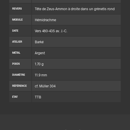
Tête de Zeus-Ammon à droite dans un grènetis rond
REVERS
Hémidrachme
MODULE
Vers 480-435 av. J.-C.
DATE
Barké
ATELIER
Argent
MÉTAL
1.70 g
POIDS
11.9 mm
DIAMÈTRE
cf. Müller 304
RÉFÉRENCE
TTB
ÉTAT