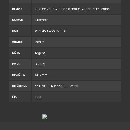
Tête de Zeus-Ammon à droite, A P dans les coins
REVERS
Drachme
MODULE
Vers 480-435 av. J.-C.
DATE
Barké
ATELIER
Argent
MÉTAL
3.25 g
POIDS
14.6 mm
DIAMÈTRE
cf. CNG E-Auction 82, lot 20
RÉFÉRENCE
TTB
ÉTAT