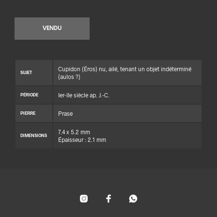
VENDU
Cupidon (Éros) nu, ailé, tenant un objet indéterminé
SUJET
(aulos ?)
Ier-IIe siècle ap. J.-C.
PÉRIODE
Prase
PIERRE
7.4 x 5.2 mm
DIMENSIONS
Épaisseur : 2.1 mm