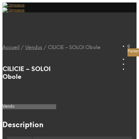
0
Accueil
/
Vendus
/
CILICIE – SOLOI Obole
Panier
CILICIE – SOLOI
Obole
Vendu
Description