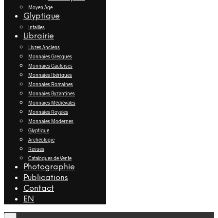
Moyen Âge
Glyptique
Intailles
Librairie
Livres Anciens
Monnaies Grecques
Monnaies Gauloises
Monnaies Ibériques
Monnaies Romaines
Monnaies Byzantines
Monnaies Médiévales
Monnaies Royales
Monnaies Modernes
Glyptique
Archéologie
Revues
Catalogues de Vente
Photographie
Publications
Contact
EN