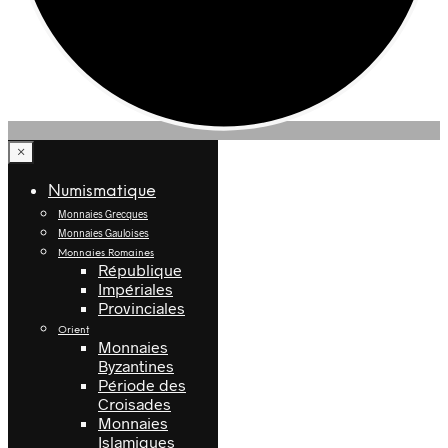
×
Numismatique
Monnaies Grecques
Monnaies Gauloises
Monnaies Romaines
République
Impériales
Provinciales
Orient
Monnaies
Byzantines
Période des
Croisades
Monnaies
Islamiques