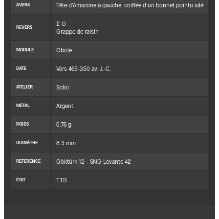
Tête d’Amazone à gauche, coiffée d’un bonnet pointu ailé
AVERS
Σ Ο
REVERS
Grappe de raisin
Obole
MODULE
Vers 465-350 av. J.-C.
DATE
Soloi
ATELIER
Argent
MÉTAL
0.76 g
POIDS
8.3 mm
DIAMÈTRE
Göktürk 12 – SNG Levante 42
RÉFÉRENCE
TTB
ÉTAT