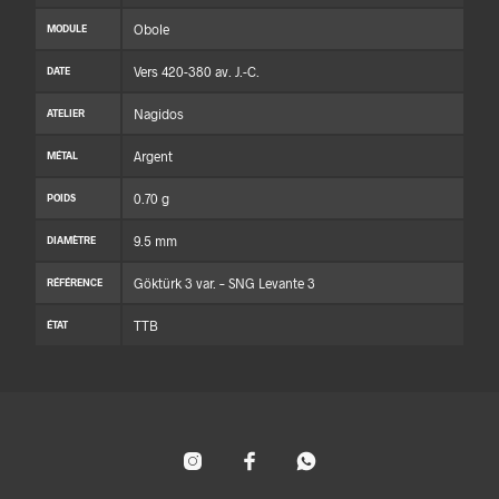
Obole
MODULE
Vers 420-380 av. J.-C.
DATE
Nagidos
ATELIER
Argent
MÉTAL
0.70 g
POIDS
9.5 mm
DIAMÈTRE
Göktürk 3 var. – SNG Levante 3
RÉFÉRENCE
TTB
ÉTAT