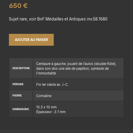
650
€
Sujet rare, voir BnF Médailles et Antiques inv.58.1680
AJOUTER AU PANIER
Centaure à gauche, jouant de l’aulos (double flûte),
dans son dos une aile de papillon, symbole de
DESCRIPTION
l’immortalité
Fin Ier siècle av. J.-C.
PÉRIODE
Cornaline
PIERRE
10.3 x 10 mm
DIMENSIONS
Épaisseur : 2.7 mm