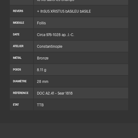
+ IhSUS XRISTUS bASILEU bASILE
REVERS
Follis
MODULE
Circa 976-1028 ap. J.-C.
DATE
Constantinople
ATELIER
Bronze
MÉTAL
8.11 g
POIDS
28 mm
DIAMÈTRE
DOC A2.41 – Sear 1818
RÉFÉRENCE
TTB
ÉTAT