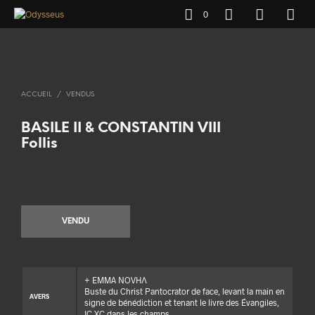
0
ACCUEIL
/
VENDUS
BASILE II & CONSTANTIN VIII
Follis
VENDU
+ EMMA NOVHΛ
Buste du Christ Pantocrator de face, levant la main en
AVERS
signe de bénédiction et tenant le livre des Évangiles,
IC XC dans les champs