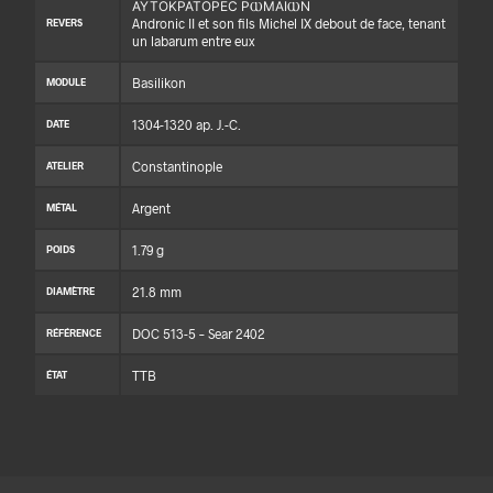
ΑΥΤΟΚΡΑΤΟΡΕϹ ΡⲰΜΑΙⲰΝ
Andronic II et son fils Michel IX debout de face, tenant
REVERS
un labarum entre eux
Basilikon
MODULE
1304-1320 ap. J.-C.
DATE
Constantinople
ATELIER
Argent
MÉTAL
1.79 g
POIDS
21.8 mm
DIAMÈTRE
DOC 513-5 – Sear 2402
RÉFÉRENCE
TTB
ÉTAT