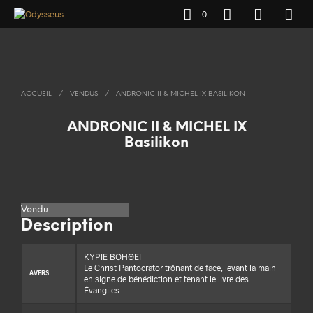
0
ACCUEIL
/
VENDUS
/
ANDRONIC II & MICHEL IX BASILIKON
ANDRONIC II & MICHEL IX
Basilikon
Vendu
Description
ΚΥΡΙΕ ΒΟΗΘΕΙ
Le Christ Pantocrator trônant de face, levant la main
AVERS
en signe de bénédiction et tenant le livre des
Évangiles