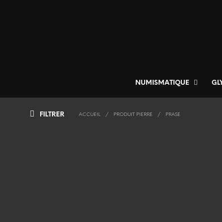
NUMISMATIQUE
GL
FILTRER
ACCUEIL
/
PRODUIT PIERRE
/
PRASE