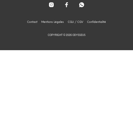
Contact
Mentions Légales
CGU / CGV
Confidentialité
COPYRIGHT © 2026 ODYSSEUS