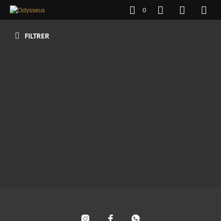
0
FILTRER
120
€
AJOUTER AU PANIER