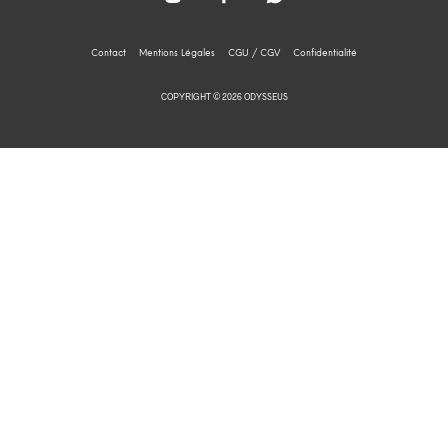
Contact
Mentions Légales
CGU / CGV
Confidentialité
COPYRIGHT © 2026 ODYSSEUS