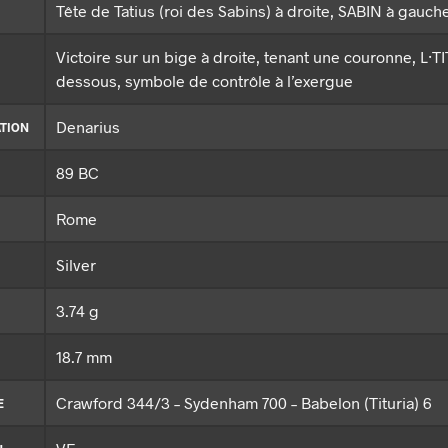
Tête de Tatius (roi des Sabins) à droite, SABIN à gauch
Victoire sur un bige à droite, tenant une couronne, L⸱TI
dessous, symbole de contrôle à l’exergue
Denarius
TION
89 BC
Rome
Silver
3.74 g
18.7 mm
Crawford 344/3 – Sydenham 700 – Babelon (Tituria) 6
E