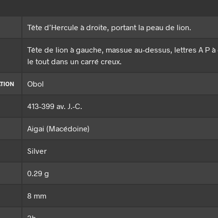
Tête d’Hercule à droite, portant la peau de lion.
Tête de lion à gauche, massue au-dessus, lettres A P à
le tout dans un carré creux.
Obol
TION
413-399 av. J.-C.
Aigai (Macédoine)
Silver
0.29 g
8 mm
3h