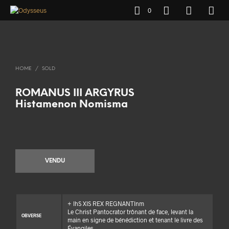
0
HOME
/
SOLD
ROMANUS III ARGYRUS
Histamenon Nomisma
VENDU
+ IhS XIS REX REGNANTInm
Le Christ Pantocrator trônant de face, levant la
OBVERSE
main en signe de bénédiction et tenant le livre des
Évangiles