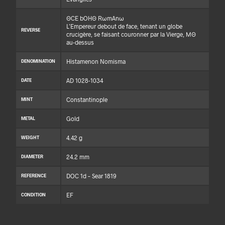
ΘCE bOHΘ RωmAnω
L’Empereur debout de face, tenant un globe
REVERSE
crucigère, se faisant couronner par la Vierge, ΜΘ
au-dessus
Histamenon Nomisma
DENOMINATION
AD 1028-1034
DATE
Constantinople
MINT
Gold
METAL
4.42 g
WEIGHT
24.2 mm
DIAMETER
DOC 1d – Sear 1819
REFERENCE
EF
CONDITION