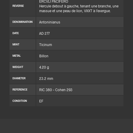
ERCVLI PACIFERO
Hercule debout à gauche, tenant une branche, une
REVERSE
massue et une peau de lion, VXXT à l’exergue.
Antoninianus
DENOMINATION
AD 277
DATE
Ticinum
MINT
Billon
METAL
4.20 g
WEIGHT
23.2 mm
DIAMETER
RIC 380 – Cohen 293
REFERENCE
EF
CONDITION