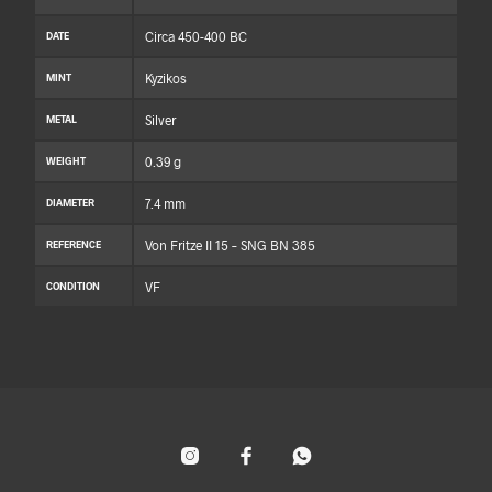
Circa 450-400 BC
DATE
Kyzikos
MINT
Silver
METAL
0.39 g
WEIGHT
7.4 mm
DIAMETER
Von Fritze II 15 – SNG BN 385
REFERENCE
VF
CONDITION