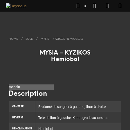
0
HOME
/
SOLD
/
MYSIE – KYZIKOS HÉMIOBOLE
MYSIA – KYZIKOS
Hemiobol
Vendu
Description
Protomé de sanglier à gauche, thon à droite
OBVERSE
Tête de lion à gauche, K rétrograde au-dessus
REVERSE
Hemiobol
DENOMINATION