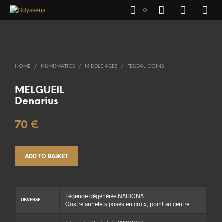
0
HOME
/
NUMISMATICS
/
MIDDLE AGES
/
FEUDAL COINS
MELGUEIL
Denarius
70
€
ADD TO BASKET
Légende dégénérée NAIDONA
OBVERSE
Quatre annelets posés en croix, point au centre