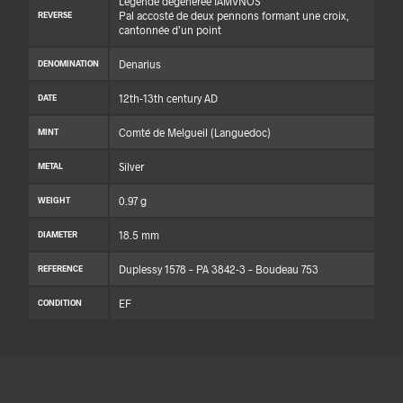
Légende dégénérée IAMVNOS
Pal accosté de deux pennons formant une croix,
REVERSE
cantonnée d’un point
Denarius
DENOMINATION
12th-13th century AD
DATE
Comté de Melgueil (Languedoc)
MINT
Silver
METAL
0.97 g
WEIGHT
18.5 mm
DIAMETER
Duplessy 1578 – PA 3842-3 – Boudeau 753
REFERENCE
EF
CONDITION