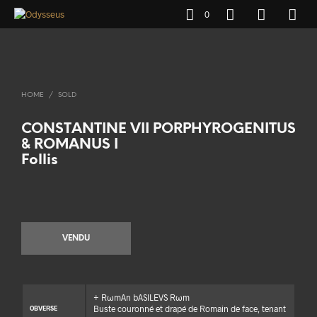
0
HOME
/
SOLD
CONSTANTINE VII PORPHYROGENITUS
& ROMANUS I
Follis
VENDU
+ RωmAn bASILEVS Rωm
Buste couronné et drapé de Romain de face, tenant
OBVERSE