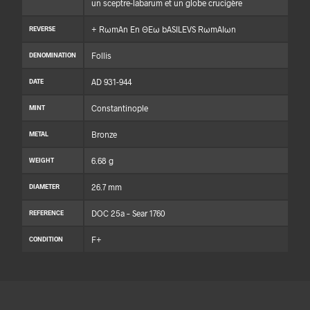
un sceptre-labarum et un globe crucigère
+ RωmAn En ΘEω bASILEVS RωmAIωn
REVERSE
Follis
DENOMINATION
AD 931-944
DATE
Constantinople
MINT
Bronze
METAL
6.68 g
WEIGHT
26.7 mm
DIAMETER
DOC 25a – Sear 1760
REFERENCE
F+
CONDITION