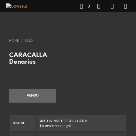
0
HOME
/
SOLD
CARACALLA
Denarius
VENDU
ANTONINVS PIVS AVG GERM
OBVERSE
Laureate head right