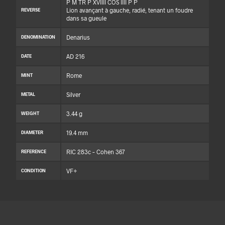
P M TR P XVIIII COS IIII P P
Lion avançant à gauche, radié, tenant un foudre
REVERSE
dans sa gueule
Denarius
DENOMINATION
AD 216
DATE
Rome
MINT
Silver
METAL
3.44 g
WEIGHT
19.4 mm
DIAMETER
RIC 283c – Cohen 367
REFERENCE
VF+
CONDITION