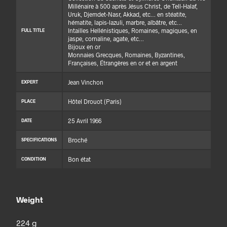
Millénaire à 500 après Jésus Christ, de Tell-Halaf,
Uruk, Djemdet-Nasr, Akkad, etc… en stéatite,
hématite, lapis-lazuli, marbre, albâtre, etc…
Intailles Hellénistiques, Romaines, magiques, en
FULL TITLE
jaspe, cornaline, agate, etc…
Bijoux en or
Monnaies Grecques, Romaines, Byzantines,
Françaises, Étrangères en or et en argent
Jean Vinchon
EXPERT
Hôtel Drouot (Paris)
PLACE
25 Avril 1966
DATE
Broché
SPECIFICATIONS
Bon état
CONDITION
Weight
224 g