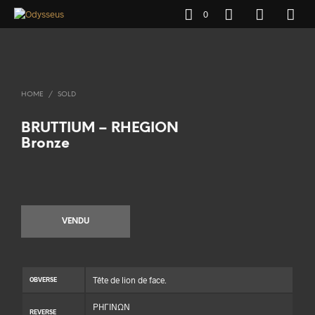
0
HOME
/
SOLD
BRUTTIUM – RHEGION
Bronze
VENDU
Tête de lion de face.
OBVERSE
PHΓINΩN
REVERSE