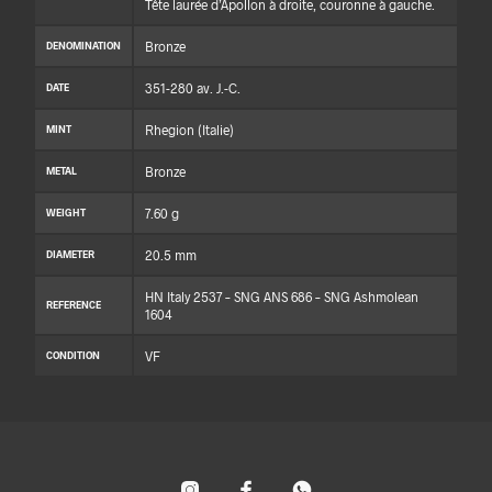
Tête laurée d’Apollon à droite, couronne à gauche.
Bronze
DENOMINATION
351-280 av. J.-C.
DATE
Rhegion (Italie)
MINT
Bronze
METAL
7.60 g
WEIGHT
20.5 mm
DIAMETER
HN Italy 2537 – SNG ANS 686 – SNG Ashmolean
REFERENCE
1604
VF
CONDITION