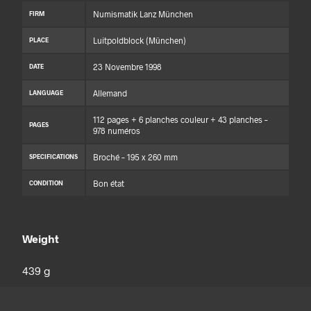
Numismatik Lanz München
FIRM
Luitpoldblock (München)
PLACE
23 Novembre 1998
DATE
Allemand
LANGUAGE
112 pages + 6 planches couleur + 43 planches –
PAGES
978 numéros
Broché – 195 x 260 mm
SPECIFICATIONS
Bon état
CONDITION
Weight
439 g