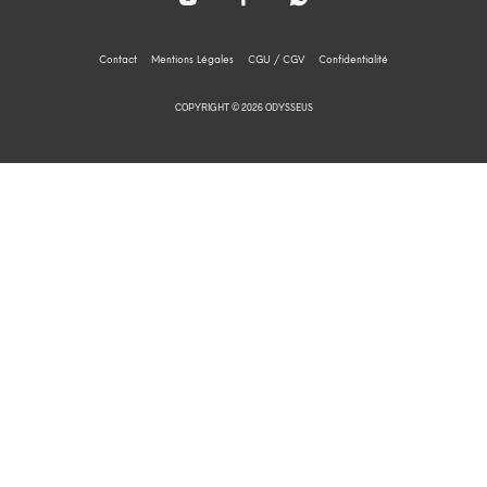
Contact
Mentions Légales
CGU / CGV
Confidentialité
COPYRIGHT © 2026 ODYSSEUS