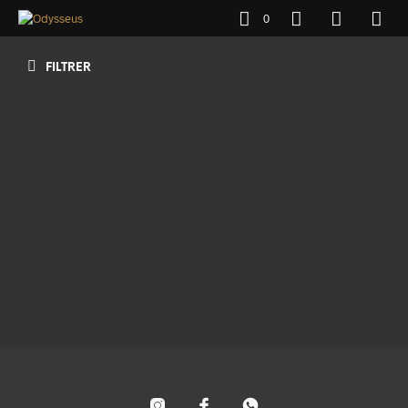
0
FILTRER
4500
€
AJOUTER AU PANIER