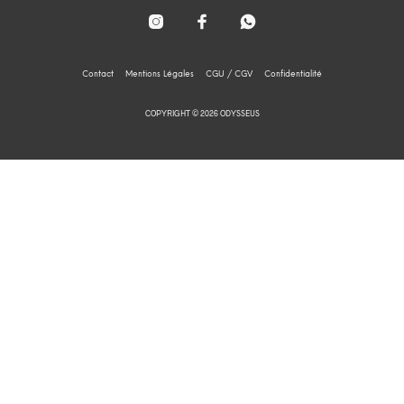
Contact
Mentions Légales
CGU / CGV
Confidentialité
COPYRIGHT © 2026 ODYSSEUS