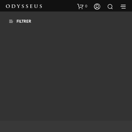
0
FILTRER
90
€
AJOUTER AU PANIER