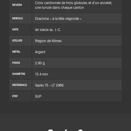
Croix cantonnée de trois globules et d’un annelet,
REVERS
une lunule dans chaque canton
Drachme « à la tête négroïde »
MODULE
Ier siècle av. J.-C.
DATE
Région de Nîmes
ATELIER
Argent
MÉTAL
2.60 g
POIDS
15.4 mm
DIAMÈTRE
Savès 75 – LT 2986
RÉFÉRENCE
SUP
ÉTAT