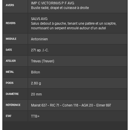
IMP C VICTORINVS P F AVG
AVERS
Buste radié, drapé et cuirassé à droite
SALVS AVG
Salus debout à gauche, tenant une patère et un sceptre,
REVERS
nourrissant un serpent enroulé autour d’un autel
Antoninien
MODULE
271 ap. J.-C.
DATE
Trèves (Treveri)
ATELIER
Billon
MÉTAL
2.80 g
POIDS
20 mm
DIAMÈTRE
Mairat 637 – RIC 71 – Cohen 118 – AGK 20 – Elmer 697
RÉFÉRENCE
TTB+
ÉTAT