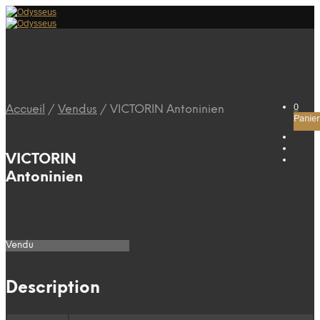
0
Accueil
/
Vendus
/
VICTORIN Antoninien
Panier
VICTORIN
Antoninien
Vendu
Description