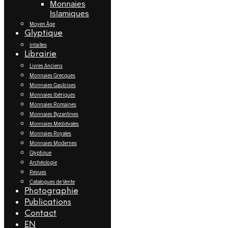
Monnaies
Islamiques
Moyen Âge
Glyptique
Intailles
Librairie
Livres Anciens
Monnaies Grecques
Monnaies Gauloises
Monnaies Ibériques
Monnaies Romaines
Monnaies Byzantines
Monnaies Médiévales
Monnaies Royales
Monnaies Modernes
Glyptique
Archéologie
Revues
Catalogues de Vente
Photographie
Publications
Contact
EN