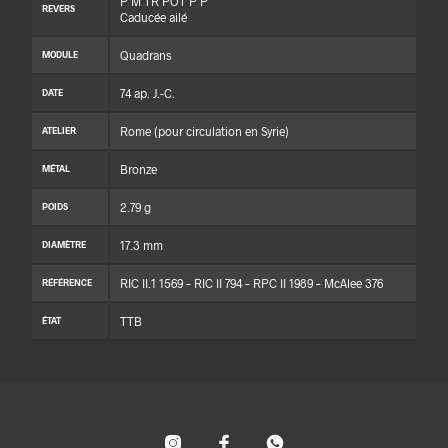
P M TR POT P P
REVERS
Caducée ailé
Quadrans
MODULE
74 ap. J.-C.
DATE
Rome (pour circulation en Syrie)
ATELIER
Bronze
MÉTAL
2.79 g
POIDS
17.3 mm
DIAMÈTRE
RIC II.1 1569 – RIC II 794 – RPC II 1989 – McAlee 376
RÉFÉRENCE
TTB
ÉTAT