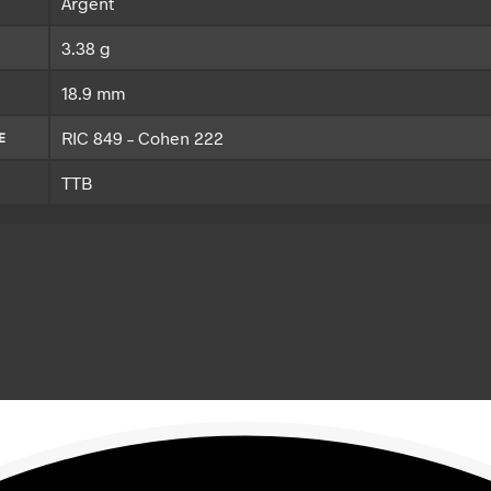
Argent
3.38 g
18.9 mm
RIC 849 – Cohen 222
E
TTB