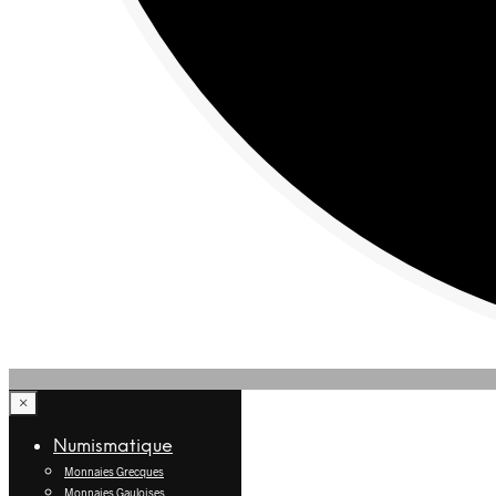
×
Numismatique
Monnaies Grecques
Monnaies Gauloises