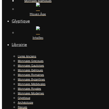
Monnaies Islamiques
Moyen Âge
Glyptique
Intailles
Librairie
Livres Anciens
Monnaies Grecques
Monnaies Gauloises
Monnaies Ibériques
Monnaies Romaines
Monnaies Byzantines
Monnaies Médiévales
Monnaies Royales
Monnaies Modernes
Glyptique
Archéologie
Revues