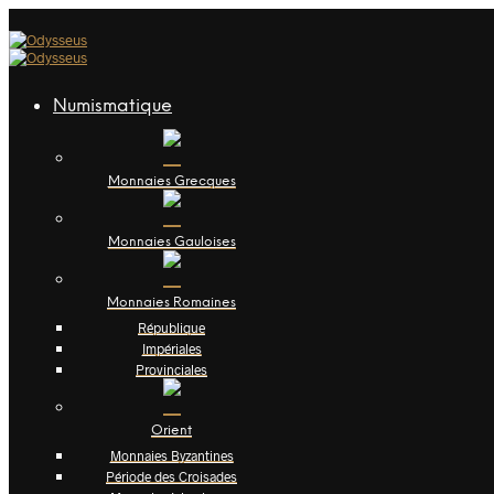
Numismatique
Monnaies Grecques
Monnaies Gauloises
Monnaies Romaines
République
Impériales
Provinciales
Orient
Monnaies Byzantines
Période des Croisades