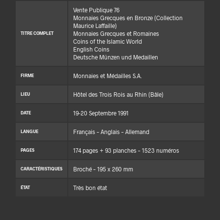
Vente Publique 76
Monnaies Grecques en Bronze (Collection
Maurice Laffaille)
Monnaies Grecques et Romaines
TITRE COMPLET
Coins of the Islamic World
English Coins
Deutsche Münzen und Medaillen
Monnaies et Médailles S.A.
FIRME
Hôtel des Trois Rois au Rhin (Bâle)
LIEU
19-20 Septembre 1991
DATE
Français – Anglais – Allemand
LANGUE
174 pages + 93 planches – 1523 numéros
PAGES
Broché – 195 x 260 mm
CARACTÉRISTIQUES
Très bon état
ÉTAT