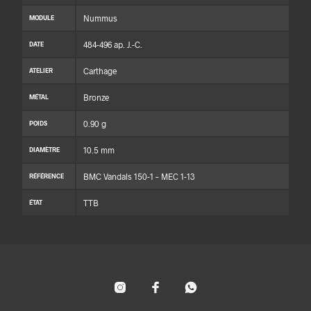
Nummus
MODULE
484-496 ap. J.-C.
DATE
Carthage
ATELIER
Bronze
MÉTAL
0.90 g
POIDS
10.5 mm
DIAMÈTRE
BMC Vandals 150-1 – MEC 1-13
RÉFÉRENCE
TTB
ÉTAT