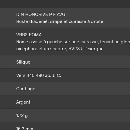
D N HONORIVS P F AVG
Buste diadémé, drapé et cuirassé à droite
VRBS ROMA
Rome assise à gauche sur une cuirasse, tenant un glo
nicéphore et un sceptre, RVPS à l’exergue
Silique
Vers 440-490 ap. J.-C.
Carthage
Argent
1.72 g
16.3 mm