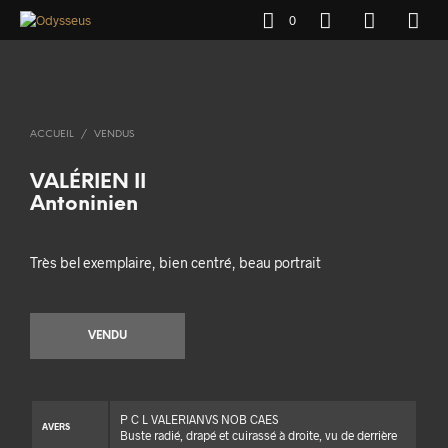
0
ACCUEIL
/
VENDUS
VALÉRIEN II
Antoninien
Très bel exemplaire, bien centré, beau portrait
VENDU
P C L VALERIANVS NOB CAES
AVERS
Buste radié, drapé et cuirassé à droite, vu de derrière