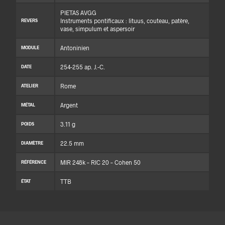
PIETAS AVGG
Instruments pontificaux : lituus, couteau, patère,
REVERS
vase, simpulum et aspersoir
Antoninien
MODULE
254-255 ap. J.-C.
DATE
Rome
ATELIER
Argent
MÉTAL
3.11 g
POIDS
22.5 mm
DIAMÈTRE
MIR 248k – RIC 20 – Cohen 50
RÉFÉRENCE
TTB
ÉTAT