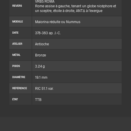
VRBS ROMA
Rome assise à gauche, tenant un globe nicéphore et
REVERS
un sceptre, étoile à droite, ANTΔ à l’exergue
Maiorina réduite ou Nummus
MODULE
378-383 ap. J.-C.
DATE
Antioche
ATELIER
Bronze
MÉTAL
3.24 g
POIDS
19.1 mm
DIAMÈTRE
RIC 51.1 var.
RÉFÉRENCE
TTB
ÉTAT