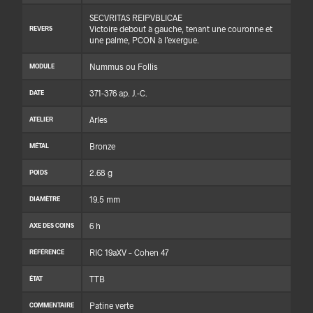
SECVRITAS REIPVBLICAE
Victoire debout à gauche, tenant une couronne et
REVERS
une palme, PCON à l’exergue.
Nummus ou Follis
MODULE
371-376 ap. J.-C.
DATE
Arles
ATELIER
Bronze
MÉTAL
2.68 g
POIDS
19.5 mm
DIAMÈTRE
6 h
AXE DES COINS
RIC 19aXV – Cohen 47
RÉFÉRENCE
TTB
ÉTAT
Patine verte
COMMENTAIRE