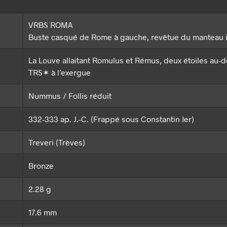
VRBS ROMA
Buste casqué de Rome à gauche, revêtue du manteau 
La Louve allaitant Romulus et Rémus, deux étoiles au-
TRS✶ à l’exergue
Nummus / Follis réduit
332-333 ap. J.-C. (Frappé sous Constantin Ier)
Treveri (Trèves)
Bronze
2.28 g
17.6 mm